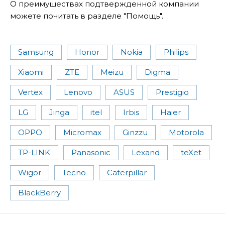
О преимуществах подтвержденной компании
можете почитать в разделе "Помощь".
Samsung
Honor
Nokia
Philips
Xiaomi
ZTE
Meizu
Digma
Vertex
Lenovo
ASUS
Prestigio
LG
Jinga
itel
Irbis
Haier
OPPO
Micromax
Ginzzu
Motorola
TP-LINK
Panasonic
Lexand
teXet
Wigor
Tecno
Caterpillar
BlackBerry