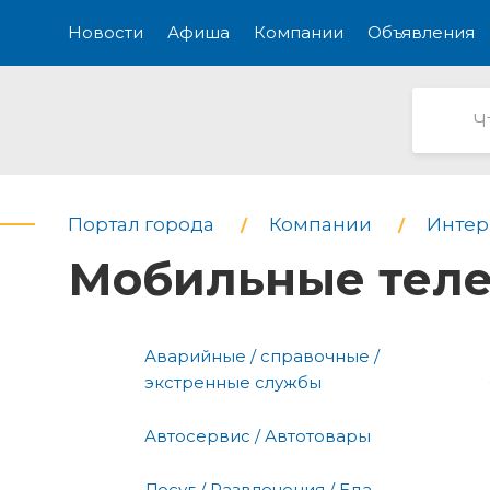
Новости
Афиша
Компании
Объявления
Портал города
Компании
Интерн
Мобильные тел
Аварийные / справочные /
экстренные службы
Автосервис / Автотовары
Досуг / Развлечения / Еда