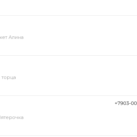
кет Алина
с торца
+7903-00
Пятерочка