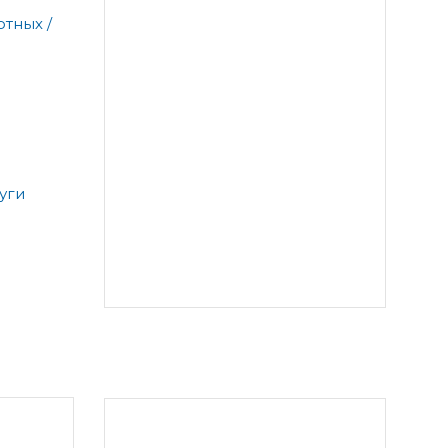
тных /
уги