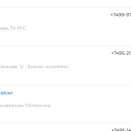
+7499-9
этаж, ТК РТС
+7495-2
ежная, 12 - бизнес-комплекс
связи
 универсам Пятерочка
+7495-1