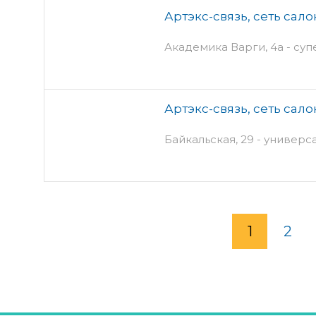
Артэкс-связь, сеть сало
Академика Варги, 4а - су
Артэкс-связь, сеть сало
Байкальская, 29 - универс
1
2