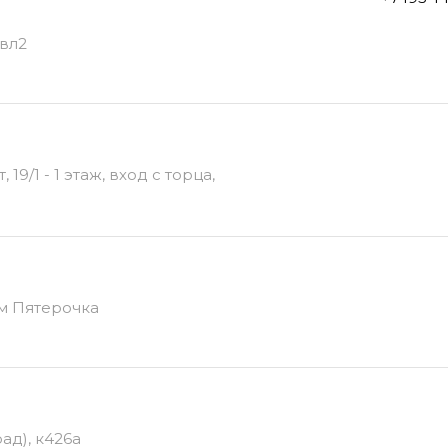
 вл2
9/1 - 1 этаж, вход с торца,
ам Пятерочка
ад), к426а