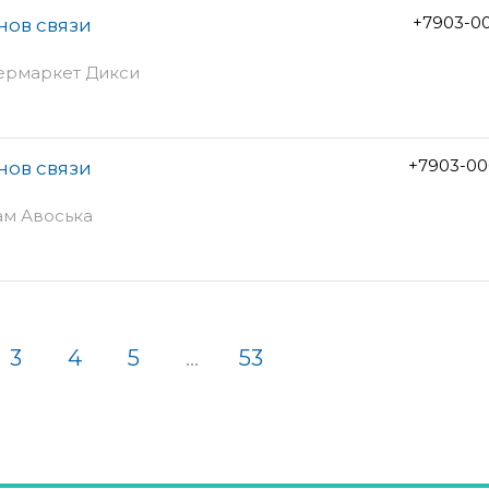
+7903-0
нов связи
пермаркет Дикси
+7903-00
нов связи
ам Авоська
3
4
5
...
53