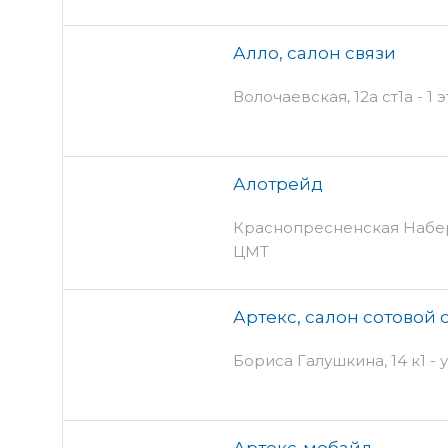
Алло, салон связи
Волочаевская, 12а ст1а - 1 
Алотрейд
Краснопресненская Набер
ЦМТ
Артекс, салон сотовой 
Бориса Галушкина, 14 к1 -
Артекс-мобайл