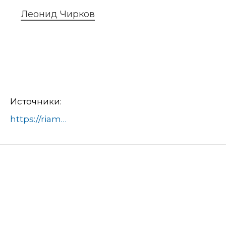
Леонид Чирков
Источники:
https://riamo.ru/news/sport/futbolisty-iz-bogorodskogo-okruga-vyigrali-turnir-v-belarusi/