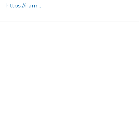
https://riamo.ru/news/transport/brendirovannye-avtobusy-vyshli-na-dorogi-regiona-v-ramkah-zimy-v-podmoskove-2/