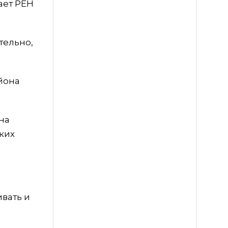
ает РЕН
тельно,
йона
на
ких
ивать и