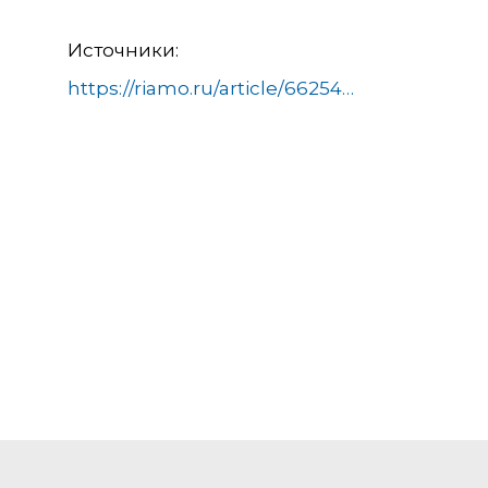
Источники:
https://riamo.ru/article/662543/v-sverdlovskoj-oblasti-nashli-telo-shkolnitsy-poteryavshejsya-dva-dnya-nazad