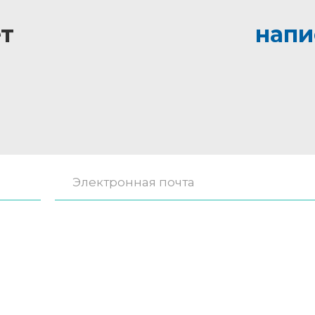
т
напи