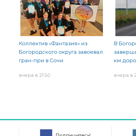
Коллектив «Фантазия» из
В Богор
Богородского округа завоевал
заверши
гран-при в Сочи
км доро
вчера в 21:50
вчера в 2
Подпишитесь!