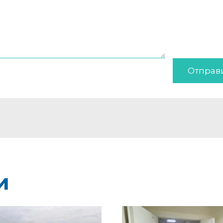
Отправ
и