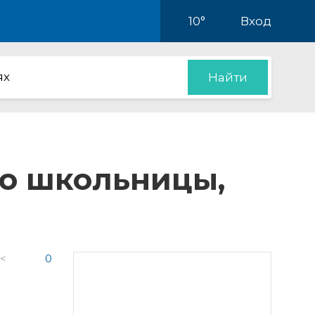
10°
Вход
ях
Найти
ло школьницы,
 <
0