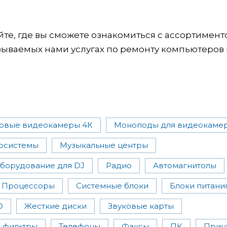
йте, где вы сможете ознакомиться с ассортимен
зываемых нами услугах по ремонту компьютеров 
овые видеокамеры 4К
Моноподы для видеокаме
осистемы
Музыкальные центры
борудование для DJ
Радио
Автомагнитолы
Процессоры
Системные блоки
Блоки питани
D
Жесткие диски
Звуковые карты
 фильтры
Телефоны
Факсы
ПК
Прин