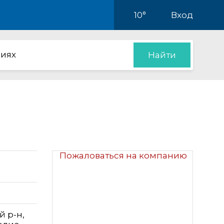
10°
Вход
иях
Найти
Пожаловаться на компанию
й р-н,