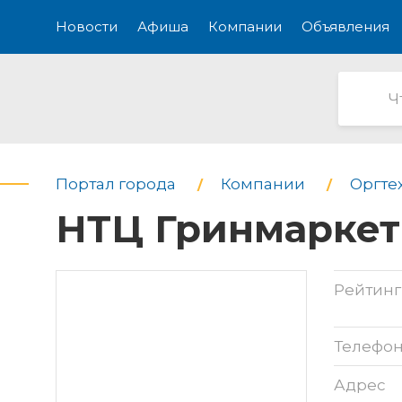
Новости
Афиша
Компании
Объявления
Портал города
Компании
Оргте
НТЦ Гринмаркет
Рейтинг
Телефо
Адрес