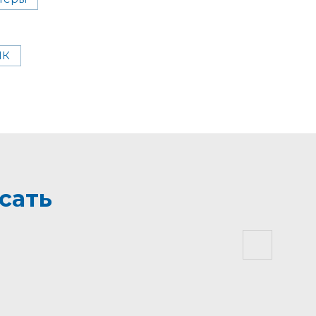
ПК
сать