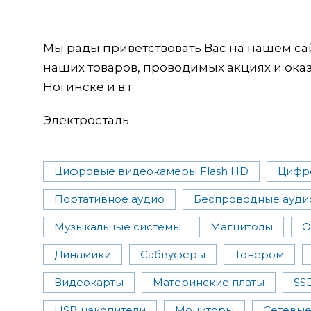
Мы рады приветствовать Вас на нашем са
наших товаров, проводимых акциях и ока
Ногинске и в г
Электросталь
Цифровые видеокамеры Flash HD
Цифр
Портативное аудио
Беспроводные ауди
Музыкальные системы
Магнитолы
О
Динамики
Сабвуферы
Тонером
Видеокарты
Материнские платы
SS
USB накопители
Мониторы
Сетевые