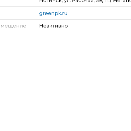
Ногинск, ул. Рабочая, 59, ТЦ Мега
greenpk.ru
змещение
Неактивно