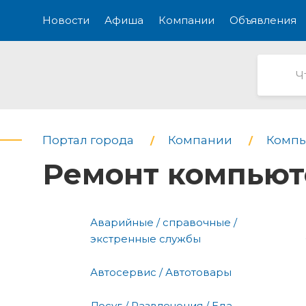
Новости
Афиша
Компании
Объявления
Портал города
Компании
Компь
Ремонт компьют
Аварийные / справочные /
экстренные службы
Автосервис / Автотовары
Досуг / Развлечения / Еда