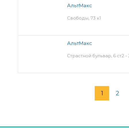
АльтМакс
Свободы, 73 к1
АльтМакс
Страстной бульвар, 6 ст2 -
1
2