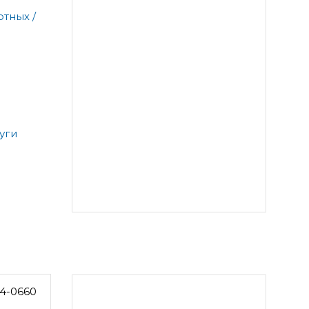
тных /
уги
4-0660