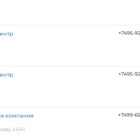
+7495-9
центр
+7495-9
центр
+7499-6
ая компания
ад), к1541