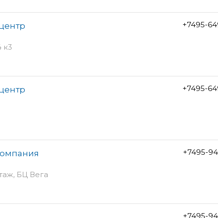
+7495-64
центр
 к3
+7495-64
центр
+7495-94
компания
этаж, БЦ Вега
+7495-94