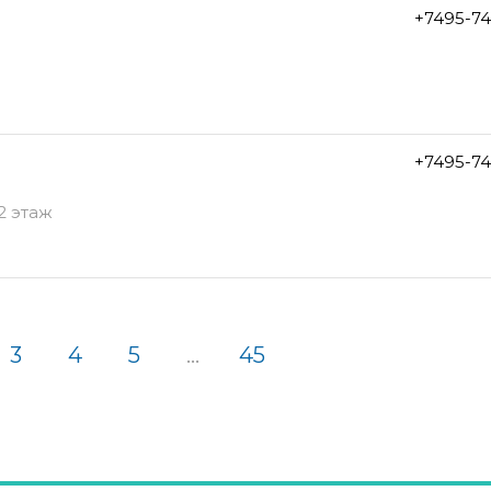
+7495-7
+7495-7
 2 этаж
3
4
5
...
45