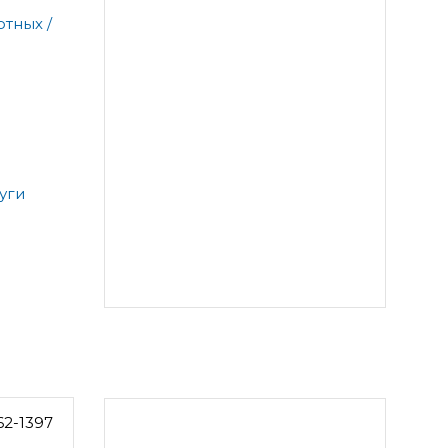
тных /
уги
62-1397