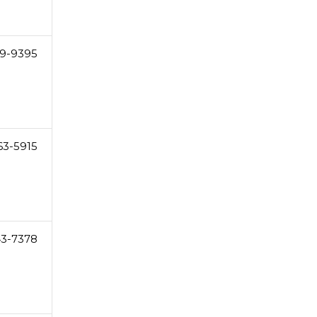
49-9395
63-5915
43-7378