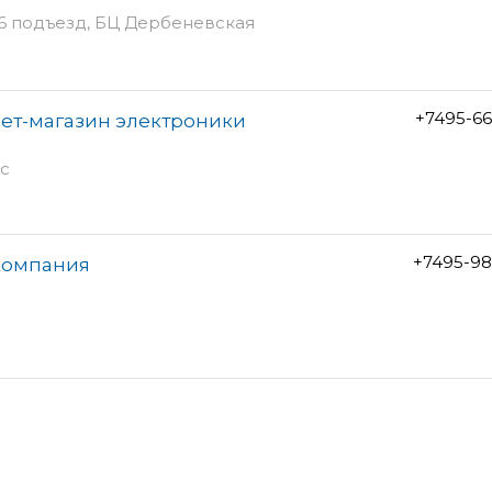
 6 подъезд, БЦ Дербеневская
+7495-6
нет-магазин электроники
ис
+7495-98
 компания