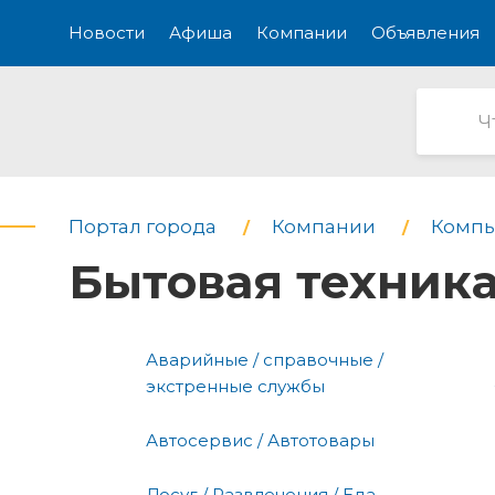
Новости
Афиша
Компании
Объявления
Портал города
Компании
Компь
Бытовая техник
Аварийные / справочные /
экстренные службы
Автосервис / Автотовары
Досуг / Развлечения / Еда