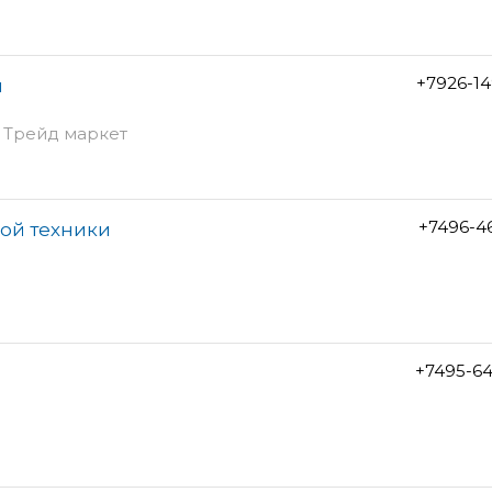
+7926-1
я
Ц Трейд маркет
+7496-4
вой техники
+7495-6