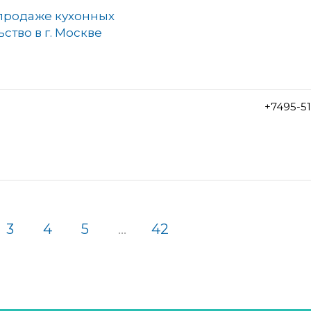
 продаже кухонных
ство в г. Москве
+7495-5
3
4
5
...
42