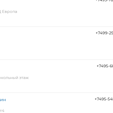
ТЦ Европа
+7499-2
+7495-6
цокольный этаж
+7495-54
зин
т4