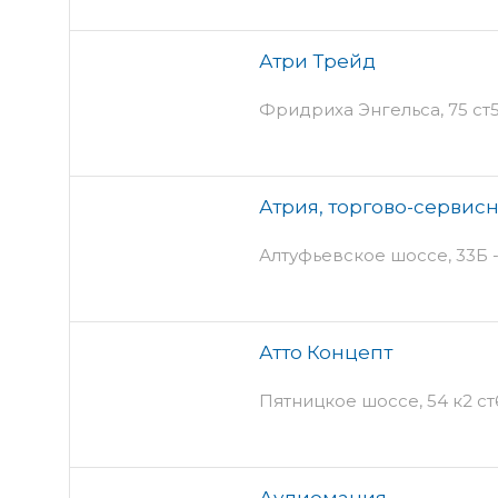
Атри Трейд
Фридриха Энгельса, 75 ст5
Атрия, торгово-сервис
Алтуфьевское шоссе, 33Б -
Атто Концепт
Пятницкое шоссе, 54 к2 ст6
Аудиомания