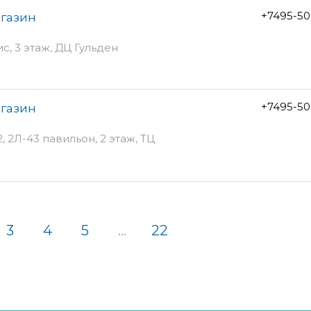
+7495-50
агазин
ис, 3 этаж, ДЦ Гульден
+7495-50
агазин
, 2Л-43 павильон, 2 этаж, ТЦ
3
4
5
...
22