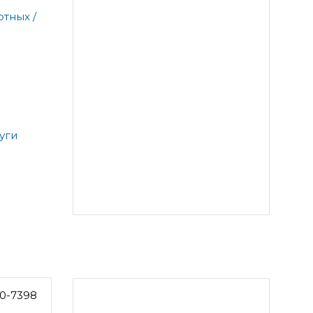
тных /
уги
0-7398