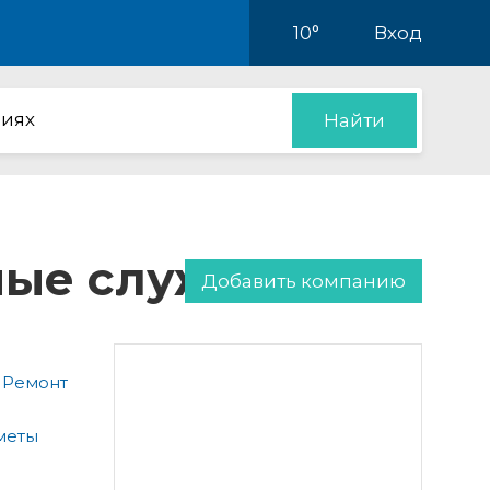
10°
Вход
иях
Найти
нные службы
Добавить компанию
 Ремонт
меты