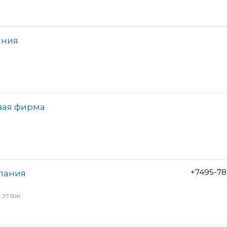
ания
овая фирма
+7495-78
пания
 этаж