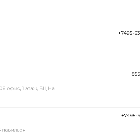
+7495-6
855
08 офис, 1 этаж, БЦ На
+7495-9
6 павильон