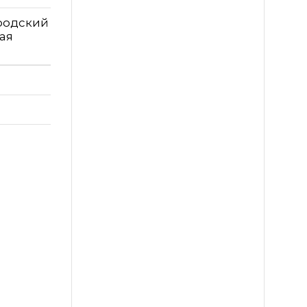
ородский
ая