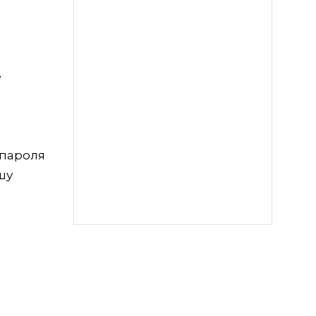
е
 пароля
шу