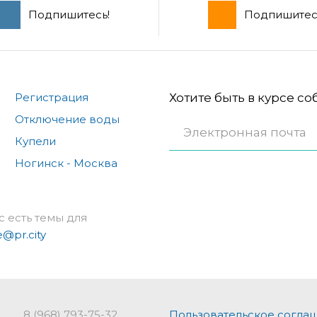
Подпишитесь!
Подпишитес
Регистрация
Хотите быть в курсе с
Отключение воды
Купели
Ногинск - Москва
с есть темы для
e@pr.city
8 (968) 793-75-32
Пользовательское согла