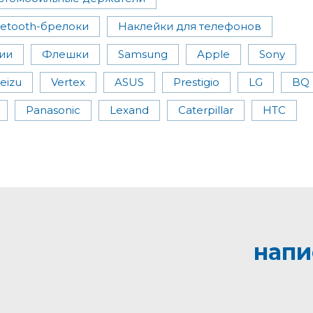
uetooth-брелоки
Наклейки для телефонов
ии
Флешки
Samsung
Apple
Sony
eizu
Vertex
ASUS
Prestigio
LG
BQ
Panasonic
Lexand
Caterpillar
HTC
напи