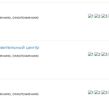
лению, омоложению
овительный центр
лению, омоложению
лению, омоложению