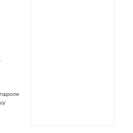
е
 пароля
шу