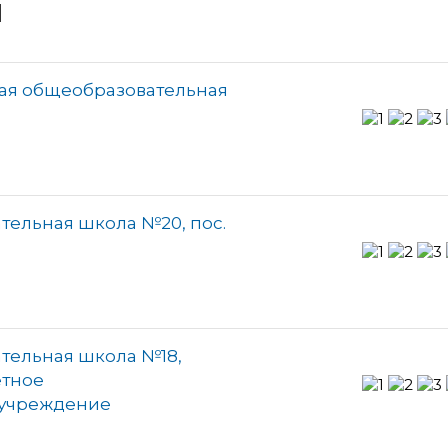
и
ая общеобразовательная
тельная школа №20, пос.
тельная школа №18,
тное
 учреждение